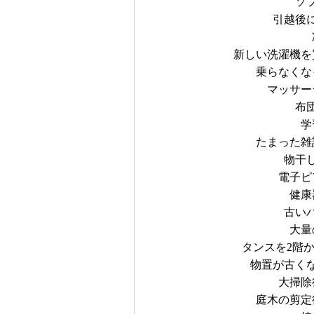
ソ
引越後
新しい洗濯機を
乗らなくな
マッサー
布
学
たまった雑
物干
電子ピ
健康
古い
大量
タンスを2階
物置が古く
大掃除
庭木の剪定